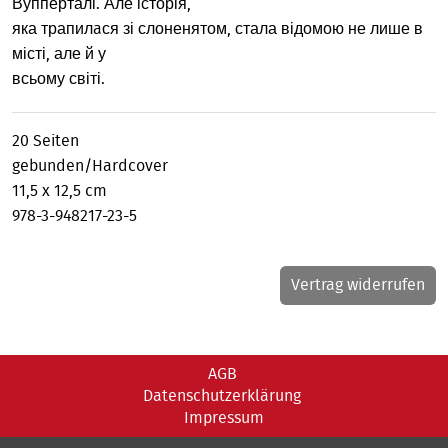
Вупперталі. Але історія,
яка трапилaся зі слоненятом, стала відомою не лише в
місті, але й у
всьому світі.
20 Seiten
gebunden/Hardcover
11,5 x 12,5 cm
978-3-948217-23-5
Vertrag widerrufen
AGB
Datenschutzerklärung
Impressum