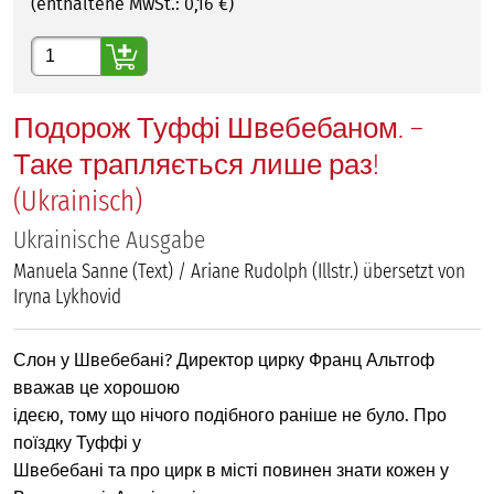
(enthaltene MwSt.:
0,16
€)
Gewünschte Anzahl
Подорож Туффі Швебебаном. –
Таке трапляється лише раз!
(Ukrainisch)
Ukrainische Ausgabe
Manuela Sanne (Text) / Ariane Rudolph (Illstr.) übersetzt von
Iryna Lykhovid
Слон у Швебебані? Директор цирку Франц Альтгоф
вважав це хорошою
ідеєю, тому що нічого подібного раніше не було. Про
поїздку Туффі у
Швебебані та про цирк в місті повинен знати кожен у