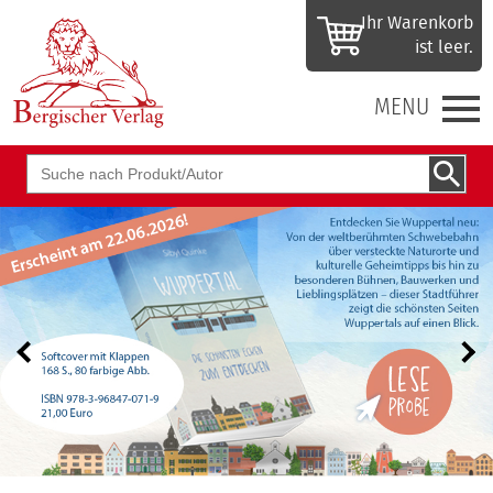
Ihr Waren­korb
ist leer.
MENU
Suchbegriff
zurück
vor