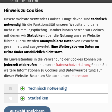
9.00 - 16.00 Uhr
Hinweis zu Cookies
Freitags ist unser Kreativtag
Unsere Website verwendet Cookies. Einige davon sind
technisch
notwendig
für die Funktionalität unserer Website und daher
ZAHLUNGSARTEN
nicht zustimmungspflichtig. Darüber hinaus setzen wir Cookies,
mit denen wir
Statistiken
über die Nutzung unserer Website
PayPal
führen. Hierzu werden
anonymisierte Daten
von Besuchern
Vorkasse
gesammelt und ausgewertet.
Eine Weitergabe von Daten an
Dritte findet ausdrücklich nicht statt.
VERSANDKOSTEN
Ihr Einverständnis in die Verwendung der Cookies können Sie
jederzeit widerrufen
. In unserer
Datenschutzerklärung
finden Sie
Innerhalb Deutschlands:
weitere Informationen zu Cookies und Datenverarbeitung auf
Bis 3 kg
3,50 €
dieser Website. Beachten Sie auch unser
Impressum
.
Über 3 bis 20 kg
4,50 €
Über 20 bis 31,5 kg
5,50 €
Technisch notwendig
Gruppe Technisch notwendig zustimmen
Bei Lieferung außerhalb Deutschlands weichen die
Statistiken
Versandgebühren von den hier genannten ab. Sie werden
Gruppe Statistiken zustimmen
per E-Mail über die zusätzlichen Kosten informiert und
können Ihre Bestellung bestätigen oder stornieren.
Auswahl speichern