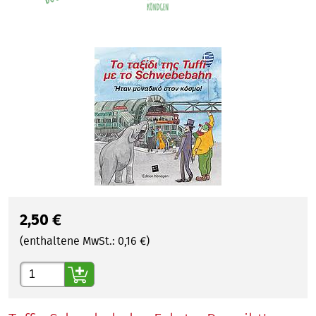
2,50
€
(enthaltene MwSt.:
0,16
€)
Gewünschte Anzahl