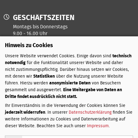
GESCHÄFTSZEITEN
Montags bis Donnerstags
9.00 - 16.00 Uhr
Hinweis zu Cookies
Freitags ist unser Kreativtag
Unsere Website verwendet Cookies. Einige davon sind
technisch
notwendig
für die Funktionalität unserer Website und daher
ZAHLUNGSARTEN
nicht zustimmungspflichtig. Darüber hinaus setzen wir Cookies,
mit denen wir
Statistiken
über die Nutzung unserer Website
PayPal
führen. Hierzu werden
anonymisierte Daten
von Besuchern
Vorkasse
gesammelt und ausgewertet.
Eine Weitergabe von Daten an
Dritte findet ausdrücklich nicht statt.
VERSANDKOSTEN
Ihr Einverständnis in die Verwendung der Cookies können Sie
jederzeit widerrufen
. In unserer
Datenschutzerklärung
finden Sie
Innerhalb Deutschlands:
weitere Informationen zu Cookies und Datenverarbeitung auf
Bis 3 kg
3,50 €
dieser Website. Beachten Sie auch unser
Impressum
.
Über 3 bis 20 kg
4,50 €
Über 20 bis 31,5 kg
5,50 €