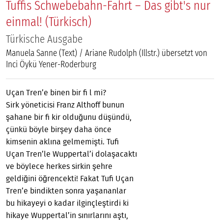
Tuffis Schwebebahn-Fahrt – Das gibt's nur
einmal! (Türkisch)
Türkische Ausgabe
Manuela Sanne (Text) / Ariane Rudolph (Illstr.) übersetzt von
Inci Öykü Yener-Roderburg
Uçan Tren’e binen bir fi l mi?
Sirk yöneticisi Franz Althoff bunun
şahane bir fi kir olduğunu düşündü,
çünkü böyle birşey daha önce
kimsenin aklına gelmemişti. Tufi
Uçan Tren’le Wuppertal’i dolaşacaktı
ve böylece herkes sirkin şehre
geldiğini öğrencekti! Fakat Tufi Uçan
Tren’e bindikten sonra yaşananlar
bu hikayeyi o kadar ilginçleştirdi ki
hikaye Wuppertal’in sınırlarını aştı,