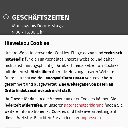
GESCHÄFTSZEITEN
Montags bis Donnerstags
9.00 - 16.00 Uhr
Hinweis zu Cookies
Freitags ist unser Kreativtag
Unsere Website verwendet Cookies. Einige davon sind
technisch
notwendig
für die Funktionalität unserer Website und daher
ZAHLUNGSARTEN
nicht zustimmungspflichtig. Darüber hinaus setzen wir Cookies,
mit denen wir
Statistiken
über die Nutzung unserer Website
PayPal
führen. Hierzu werden
anonymisierte Daten
von Besuchern
Vorkasse
gesammelt und ausgewertet.
Eine Weitergabe von Daten an
Dritte findet ausdrücklich nicht statt.
VERSANDKOSTEN
Ihr Einverständnis in die Verwendung der Cookies können Sie
jederzeit widerrufen
. In unserer
Datenschutzerklärung
finden Sie
Innerhalb Deutschlands:
weitere Informationen zu Cookies und Datenverarbeitung auf
Bis 3 kg
3,50 €
dieser Website. Beachten Sie auch unser
Impressum
.
Über 3 bis 20 kg
4,50 €
Über 20 bis 31,5 kg
5,50 €