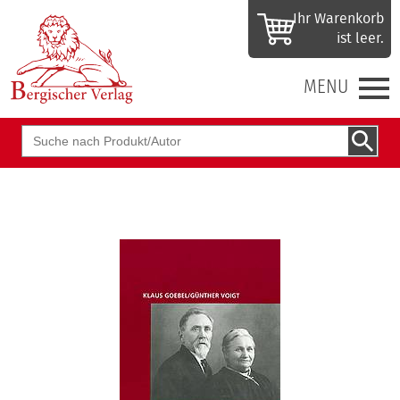
Ihr Waren­korb
ist leer.
MENU
Suchbegriff