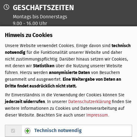
GESCHÄFTSZEITEN
Montags bis Donnerstags
9.00 - 16.00 Uhr
Hinweis zu Cookies
Freitags ist unser Kreativtag
Unsere Website verwendet Cookies. Einige davon sind
technisch
notwendig
für die Funktionalität unserer Website und daher
ZAHLUNGSARTEN
nicht zustimmungspflichtig. Darüber hinaus setzen wir Cookies,
mit denen wir
Statistiken
über die Nutzung unserer Website
PayPal
führen. Hierzu werden
anonymisierte Daten
von Besuchern
Vorkasse
gesammelt und ausgewertet.
Eine Weitergabe von Daten an
Dritte findet ausdrücklich nicht statt.
VERSANDKOSTEN
Ihr Einverständnis in die Verwendung der Cookies können Sie
jederzeit widerrufen
. In unserer
Datenschutzerklärung
finden Sie
Innerhalb Deutschlands:
weitere Informationen zu Cookies und Datenverarbeitung auf
Bis 3 kg
3,50 €
dieser Website. Beachten Sie auch unser
Impressum
.
Über 3 bis 20 kg
4,50 €
Über 20 bis 31,5 kg
5,50 €
Technisch notwendig
Gruppe Technisch notwendig zustimmen
Bei Lieferung außerhalb Deutschlands weichen die