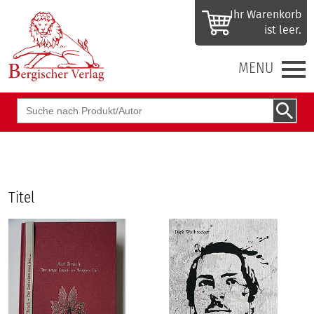
Ihr Waren­korb
ist leer.
MENU
Suchbegriff
Titel