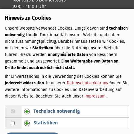
9.00 - 16.00 Uhr
Hinweis zu Cookies
Freitags ist unser Kreativtag
Unsere Website verwendet Cookies. Einige davon sind
technisch
notwendig
für die Funktionalität unserer Website und daher
ZAHLUNGSARTEN
nicht zustimmungspflichtig. Darüber hinaus setzen wir Cookies,
mit denen wir
Statistiken
über die Nutzung unserer Website
PayPal
führen. Hierzu werden
anonymisierte Daten
von Besuchern
Vorkasse
gesammelt und ausgewertet.
Eine Weitergabe von Daten an
Dritte findet ausdrücklich nicht statt.
VERSANDKOSTEN
Ihr Einverständnis in die Verwendung der Cookies können Sie
jederzeit widerrufen
. In unserer
Datenschutzerklärung
finden Sie
Innerhalb Deutschlands:
weitere Informationen zu Cookies und Datenverarbeitung auf
Bis 3 kg
3,50 €
dieser Website. Beachten Sie auch unser
Impressum
.
Über 3 bis 20 kg
4,50 €
Über 20 bis 31,5 kg
5,50 €
Technisch notwendig
Gruppe Technisch notwendig zustimmen
Bei Lieferung außerhalb Deutschlands weichen die
Statistiken
Versandgebühren von den hier genannten ab. Sie werden
Gruppe Statistiken zustimmen
per E-Mail über die zusätzlichen Kosten informiert und