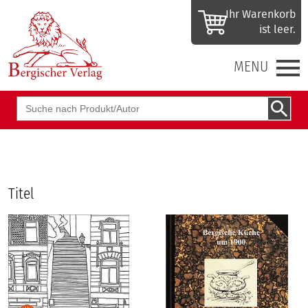
Ihr Waren­korb
ist leer.
MENU
Suchbegriff
Titel