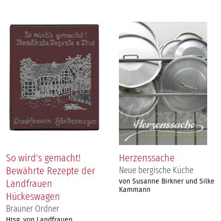
So wird's gemacht!
Herzenssache
Bewährte Rezepte der
Neue bergische Küche
von Susanne Birkner und Silke
Landfrauen
Kammann
Hückeswagen
Brauner Ordner
Hrsg. von Landfrauen