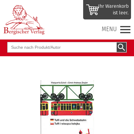
Ihr Waren­korb
ist leer.
MENU
Suchbegriff