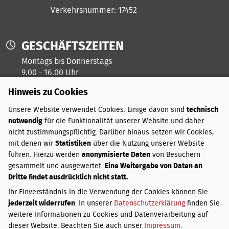
Verkehrsnummer: 17452
GESCHÄFTSZEITEN
Montags bis Donnerstags
9.00 - 16.00 Uhr
Hinweis zu Cookies
Freitags ist unser Kreativtag
Unsere Website verwendet Cookies. Einige davon sind
technisch
notwendig
für die Funktionalität unserer Website und daher
ZAHLUNGSARTEN
nicht zustimmungspflichtig. Darüber hinaus setzen wir Cookies,
mit denen wir
Statistiken
über die Nutzung unserer Website
PayPal
führen. Hierzu werden
anonymisierte Daten
von Besuchern
Vorkasse
gesammelt und ausgewertet.
Eine Weitergabe von Daten an
Dritte findet ausdrücklich nicht statt.
VERSANDKOSTEN
Ihr Einverständnis in die Verwendung der Cookies können Sie
jederzeit widerrufen
. In unserer
Datenschutzerklärung
finden Sie
Innerhalb Deutschlands:
weitere Informationen zu Cookies und Datenverarbeitung auf
Bis 3 kg
3,50 €
dieser Website. Beachten Sie auch unser
Impressum
.