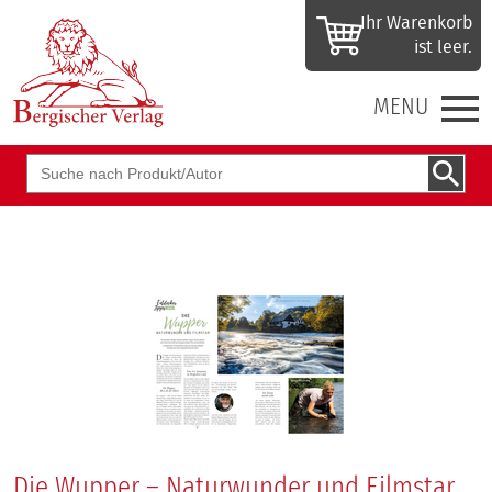
Ihr Waren­korb
ist leer.
MENU
Suchbegriff
Die Wupper – Naturwunder und Filmstar