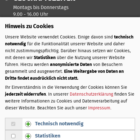
Montags bis Donnerstags
9.00 - 16.00 Uhr
Hinweis zu Cookies
Freitags ist unser Kreativtag
Unsere Website verwendet Cookies. Einige davon sind
technisch
notwendig
für die Funktionalität unserer Website und daher
ZAHLUNGSARTEN
nicht zustimmungspflichtig. Darüber hinaus setzen wir Cookies,
mit denen wir
Statistiken
über die Nutzung unserer Website
PayPal
führen. Hierzu werden
anonymisierte Daten
von Besuchern
Vorkasse
gesammelt und ausgewertet.
Eine Weitergabe von Daten an
Dritte findet ausdrücklich nicht statt.
VERSANDKOSTEN
Ihr Einverständnis in die Verwendung der Cookies können Sie
jederzeit widerrufen
. In unserer
Datenschutzerklärung
finden Sie
Innerhalb Deutschlands:
weitere Informationen zu Cookies und Datenverarbeitung auf
Bis 3 kg
3,50 €
dieser Website. Beachten Sie auch unser
Impressum
.
Über 3 bis 20 kg
4,50 €
Über 20 bis 31,5 kg
5,50 €
Technisch notwendig
Gruppe Technisch notwendig zustimmen
Bei Lieferung außerhalb Deutschlands weichen die
Statistiken
Versandgebühren von den hier genannten ab. Sie werden
Gruppe Statistiken zustimmen