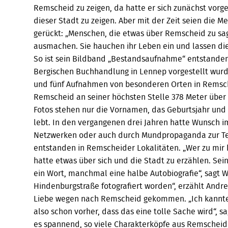
Remscheid zu zeigen, da hatte er sich zunächst vor
dieser Stadt zu zeigen. Aber mit der Zeit seien die 
gerückt: „Menschen, die etwas über Remscheid zu sag
ausmachen. Sie hauchen ihr Leben ein und lassen die 
So ist sein Bildband „Bestandsaufnahme“ entstanden,
Bergischen Buchhandlung in Lennep vorgestellt wurde
und fünf Aufnahmen von besonderen Orten in Remsche
Remscheid an seiner höchsten Stelle 378 Meter über
Fotos stehen nur die Vornamen, das Geburtsjahr und d
lebt. In den vergangenen drei Jahren hatte Wunsch i
Netzwerken oder auch durch Mundpropaganda zur Tei
entstanden in Remscheider Lokalitäten. „Wer zu mir k
hatte etwas über sich und die Stadt zu erzählen. Sei
ein Wort, manchmal eine halbe Autobiografie“, sagt W
Hindenburgstraße fotografiert worden“, erzählt Andr
Liebe wegen nach Remscheid gekommen. „Ich kannte
also schon vorher, dass das eine tolle Sache wird“, sa
es spannend, so viele Charakterköpfe aus Remscheid 