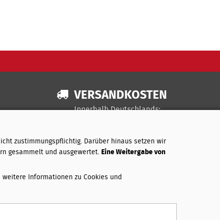
VERSANDKOSTEN
Innerhalb Deutschlands:
Bis 3 kg
3,50 €
Über 3 bis 20 kg
4,50 €
icht zustimmungspflichtig. Darüber hinaus setzen wir
Über 20 bis 31,5 kg
5,50 €
rn gesammelt und ausgewertet.
Eine Weitergabe von
Bei Lieferung außerhalb Deutschlands
weichen die Versandgebühren von den hier
e weitere Informationen zu Cookies und
genannten ab. Sie werden per E-Mail über
die zusätzlichen Kosten informiert und
können Ihre Bestellung bestätigen oder
stornieren.