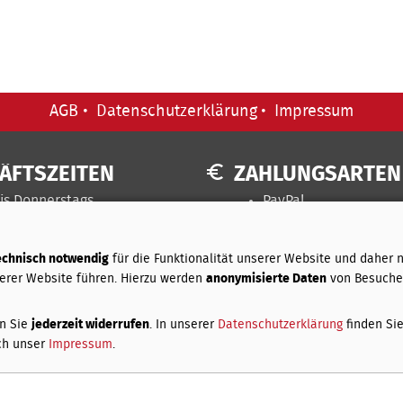
AGB
Datenschutzerklärung
Impressum
ÄFTSZEITEN
ZAHLUNGSARTEN
is Donnerstags
PayPal
00 Uhr
Vorkasse
st unser Kreativtag
echnisch notwendig
für die Funktionalität unserer Website und daher n
erer Website führen. Hierzu werden
anonymisierte Daten
von Besuche
en Sie
jederzeit widerrufen
. In unserer
Datenschutzerklärung
finden Si
ch unser
Impressum
.