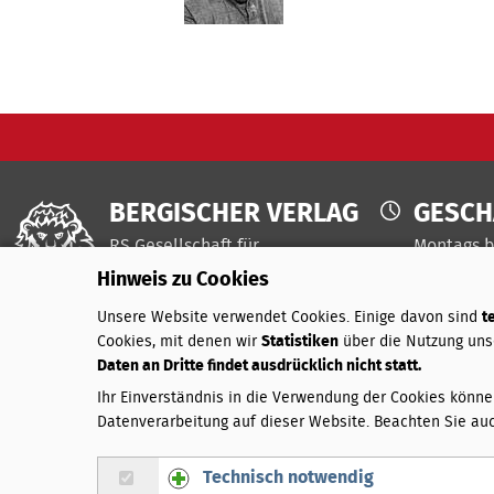
BERGISCHER VERLAG
GESCH
RS Gesellschaft für
Montags b
Informationstechnik
9.00 - 16.
Hinweis zu Cookies
mbH & Co. KG
Freitags i
Unsere Website verwendet Cookies. Einige davon sind
t
Auf dem Knapp 35
Cookies, mit denen wir
Statistiken
über die Nutzung uns
D-42855 Remscheid
Daten an Dritte findet ausdrücklich nicht statt.
Telefon: 02191-909 444
Ihr Einverständnis in die Verwendung der Cookies könn
Telefax: 02191-909 50 444
Datenverarbeitung auf dieser Website. Beachten Sie au
E-Mail:
info@bergischerverlag.de
Technisch notwendig
Gruppe Technisch notwendig zustimmen