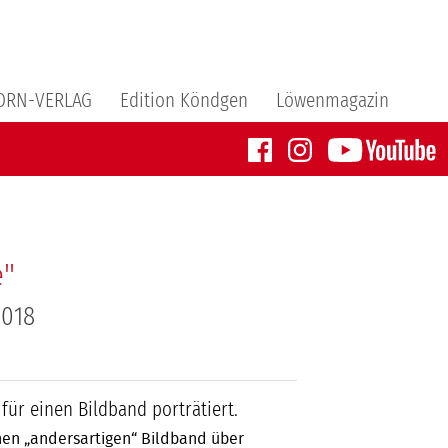
ORN-VERLAG
Edition Köndgen
Löwenmagazin
e"
2018
ür einen Bildband porträtiert.
inen „andersartigen“ Bildband über