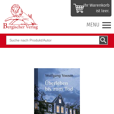
Ihr Waren­korb
ist leer.
MENU
Suchbegriff