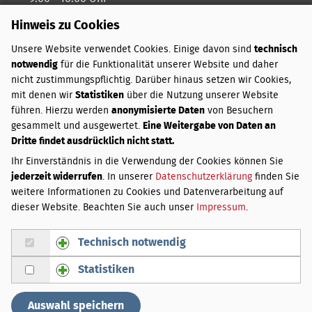
Hinweis zu Cookies
Freitags ist unser Kreativtag
Unsere Website verwendet Cookies. Einige davon sind
technisch
notwendig
für die Funktionalität unserer Website und daher
ZAHLUNGSARTEN
nicht zustimmungspflichtig. Darüber hinaus setzen wir Cookies,
mit denen wir
Statistiken
über die Nutzung unserer Website
PayPal
führen. Hierzu werden
anonymisierte Daten
von Besuchern
Vorkasse
gesammelt und ausgewertet.
Eine Weitergabe von Daten an
Dritte findet ausdrücklich nicht statt.
VERSANDKOSTEN
Ihr Einverständnis in die Verwendung der Cookies können Sie
jederzeit widerrufen
. In unserer
Datenschutzerklärung
finden Sie
Innerhalb Deutschlands:
weitere Informationen zu Cookies und Datenverarbeitung auf
Bis 3 kg
3,50 €
dieser Website. Beachten Sie auch unser
Impressum
.
Über 3 bis 20 kg
4,50 €
Über 20 bis 31,5 kg
5,50 €
Technisch notwendig
Gruppe Technisch notwendig zustimmen
Bei Lieferung außerhalb Deutschlands weichen die
Statistiken
Versandgebühren von den hier genannten ab. Sie werden
Gruppe Statistiken zustimmen
per E-Mail über die zusätzlichen Kosten informiert und
können Ihre Bestellung bestätigen oder stornieren.
Auswahl speichern