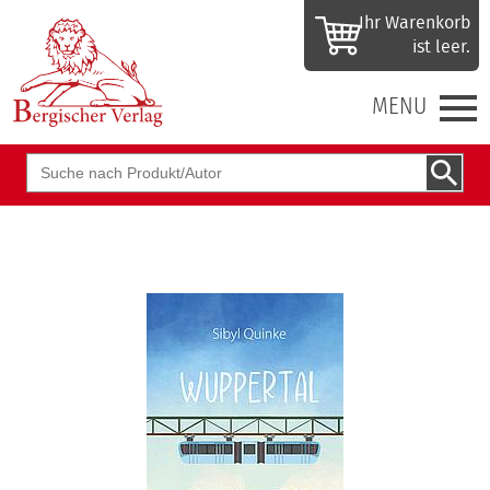
Ihr Waren­korb
ist leer.
MENU
Suchbegriff