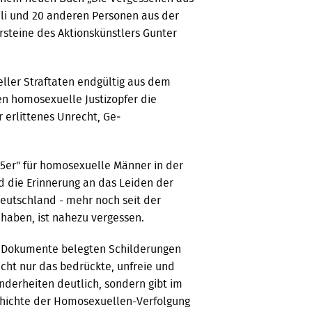
ili und 20 anderen Personen aus der
r­steine des Aktionskünstlers Gunter
eller Straftaten endgültig aus dem
en homosexuelle Justizopfer die
r erlittenes Unrecht, Ge­
75er" für homosexuelle Män­ner in der
nd die Erinnerung an das Leiden der
 Deutschland - mehr noch seit der
 haben, ist na­hezu vergessen.
h Dokumente belegten Schilderun­gen
cht nur das bedrückte, unfreie und
derheiten deutlich, sondern gibt im
schichte der Homosexuel­len-Verfolgung