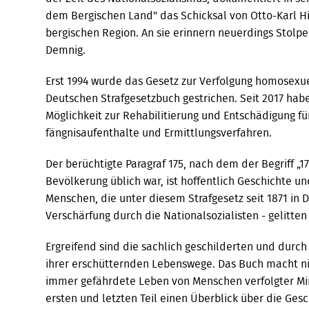
dem Bergischen Land" das Schicksal von Otto-Karl H
bergischen Re­gion. An sie erinnern neuerdings Stolpe
Demnig.
Erst 1994 wurde das Gesetz zur Verfol­gung homosexu
Deutschen Strafgesetzbuch gestrichen. Seit 2017 hab
Möglichkeit zur Rehabilitierung und Entschädigung fü
fängnisaufenthalte und Ermittlungsverfah­ren.
Der berüchtigte Paragraf 175, nach dem der Begriff „1
Bevölkerung üblich war, ist hoffentlich Geschichte u
Menschen, die unter die­sem Strafgesetz seit 1871 in
Verschärfung durch die Nationalsozialisten - gelitten
Ergreifend sind die sachlich geschilderten und durc
ihrer erschütternden Lebenswege. Das Buch macht ni
immer gefährdete Leben von Menschen verfolgter Min
ersten und letzten Teil einen Über­blick über die Ge