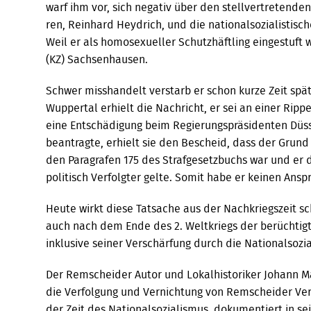
warf ihm vor, sich negativ über den stellvertreten­
ren, Reinhard Heydrich, und die nationalso­zialistisc
Weil er als homosexueller Schutzhäft­ling eingestuft 
(KZ) Sachsenhausen.
Schwer misshandelt verstarb er schon kurze Zeit spä
Wuppertal erhielt die Nachricht, er sei an einer Ripp
eine Entschädigung beim Regierungspräsidenten Düss
beantragte, erhielt sie den Bescheid, dass der Grund 
den Paragrafen 175 des Strafgesetzbuchs war und er d
politisch Ver­folgter gelte. Somit habe er keinen Ans
Heute wirkt diese Tatsache aus der Nach­kriegszeit s
auch nach dem Ende des 2. Welt­kriegs der berüchtigte
inklusive seiner Verschär­fung durch die Nationalsozia
Der Remscheider Autor und Lokalhisto­riker Johann M
die Verfolgung und Vernich­tung von Remscheider Vert
der Zeit des National­sozialismus, dokumentiert in 