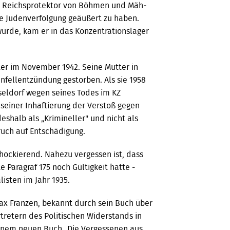
den Reichsprotektor von Böhmen und Mäh­
he Judenverfolgung geäußert zu ha­ben.
wurde, kam er in das Konzen­trationslager
ter im November 1942. Seine Mutter in
enfellentzündung gestor­ben. Als sie 1958
eldorf wegen seines Todes im KZ
seiner In­haftierung der Verstoß gegen
eshalb als „Krimineller" und nicht als
pruch auf Entschädigung.
chockierend. Nahezu vergessen ist, dass
 Paragraf 175 noch Gültigkeit hatte -
listen im Jahr 1935.
ax Franzen, bekannt durch sein Buch über
retern des Politi­schen Widerstands in
seinem neuen Buch „Die Vergessenen aus