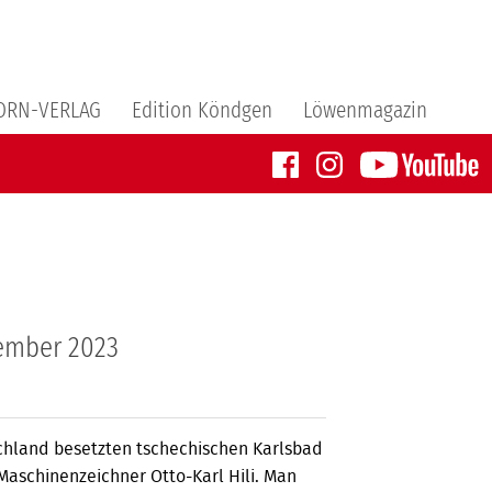
ORN-VERLAG
Edition Köndgen
Löwenmagazin
ember 2023
schland besetzten tschechischen Karlsbad
a­schinenzeichner Otto-Karl Hili. Man